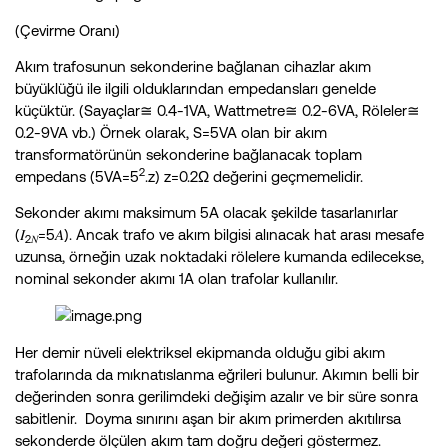
(Çevirme Oranı)
Akım trafosunun sekonderine bağlanan cihazlar akım
büyüklüğü ile ilgili olduklarından empedansları genelde
küçüktür. (Sayaçlar≅ 0.4-1VA, Wattmetre≅ 0.2-6VA, Röleler≅
0.2-9VA vb.) Örnek olarak, S=5VA olan bir akım
transformatörünün sekonderine bağlanacak toplam
2
empedans (5VA=5
.z) z=0.2Ω değerini geçmemelidir.
Sekonder akımı maksimum 5A olacak şekilde tasarlanırlar
(𝐼
=5𝐴). Ancak trafo ve akım bilgisi alınacak hat arası mesafe
2
𝑁
uzunsa, örneğin uzak noktadaki rölelere kumanda edilecekse,
nominal sekonder akımı 1A olan trafolar kullanılır.
Her demir nüveli elektriksel ekipmanda olduğu gibi akım
trafolarında da mıknatıslanma eğrileri bulunur. Akımın belli bir
değerinden sonra gerilimdeki değişim azalır ve bir süre sonra
sabitlenir. Doyma sınırını aşan bir akım primerden akıtılırsa
sekonderde ölçülen akım tam doğru değeri göstermez.