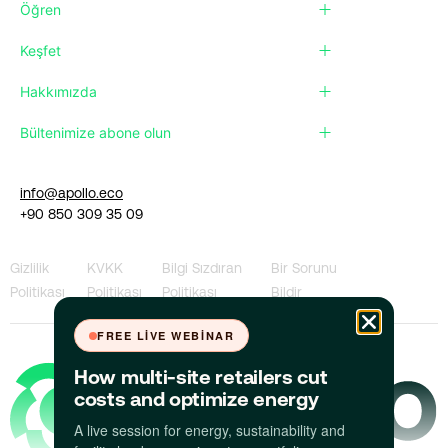
Öğren
Keşfet
Hakkımızda
Bültenimize abone olun
info@apollo.eco
+90 850 309 35 09
Gizlilik
KVKK
Bilgi Sızdıran
Bir Sorunu
Politikası
Politikası
Politikası
Bildir
FREE LIVE WEBINAR
How multi-site retailers cut
costs and optimize energy
A live session for energy, sustainability and