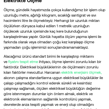
Elektrikte Ölçme
Ölçme, gündelik hayatımızda çokça kullandığımız bir işlem olup
uzunluğu metre, ağırlığı kilogram, sıcaklığı santigrat ve sıvı
hacimlerini litre ile ölçmekteyiz. Herhangi bir uzunluk miktarı
ölçülürken dünyaca kabul edilen 1 metrelik uzunluğun
ölçülecek uzunluk içerisinde kaç kere bulunduğunun
karşılaştırılması yapılır. Günlük hayatta ölçüm yapma işlemi ile
farkında olarak veya olmadan çoğu kez karşılaşıp ölçme
yapmadan çoğu işlemimizi sonuçlandıramamaktayız.
Alacağımız ürünü standart birimi ile karşılaştırıp miktarını
ve
fiyatını tespit etme
ihtiyacı, ölçme işlemini zorunlu kılan bir
faktördür. Elektriksel büyüklüklerinin de ölçülmesini zorunlu
kılan faktörler mevcuttur. Harcanan
elektrik enerjisini ölçmek,
alıcının çalışma standartlarına uygun elektriksel büyüklükler ile
çalışıp çalışmadığını kontrol ederek sürekli ve kesintisiz
çalışmayı sağlamak, ölçülen elektriksel büyüklüğün değerine
göre istenmeyen durumlar için önlem almak, elektrik ve
elektronik elemanlarının sağlamlık kontrolünü yapmak,
devrelerde arıza tespiti yapmak ve enerji olup olmadığını