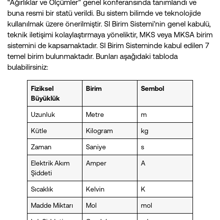
“Ağırlıklar ve Ölçümler” genel konferansında tanımlandı ve
buna resmi bir statü verildi. Bu sistem bilimde ve teknolojide
kullanılmak üzere önerilmiştir. SI Birim Sistemi’nin genel kabulü,
teknik iletişimi kolaylaştırmaya yöneliktir, MKS veya MKSA birim
sistemini de kapsamaktadır. SI Birim Sisteminde kabul edilen 7
temel birim bulunmaktadır. Bunları aşağıdaki tabloda
bulabilirsiniz:
Fiziksel
Birim
Sembol
Büyüklük
Uzunluk
Metre
m
Kütle
Kilogram
kg
Zaman
Saniye
s
Elektrik Akım
Amper
A
Şiddeti
Sıcaklık
Kelvin
K
Madde Miktarı
Mol
mol