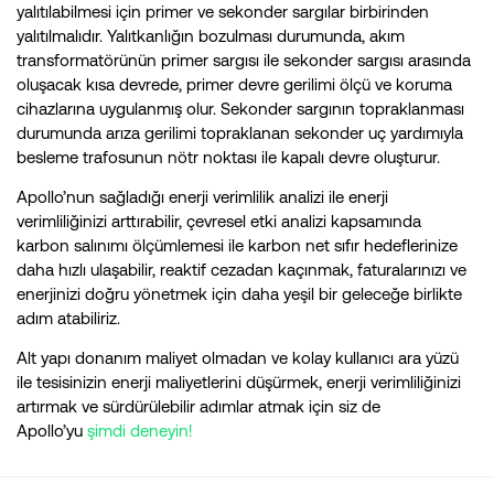
yalıtılabilmesi için primer ve sekonder sargılar birbirinden
yalıtılmalıdır. Yalıtkanlığın bozulması durumunda, akım
transformatörünün primer sargısı ile sekonder sargısı arasında
oluşacak kısa devrede, primer devre gerilimi ölçü ve koruma
cihazlarına uygulanmış olur. Sekonder sargının topraklanması
durumunda arıza gerilimi topraklanan sekonder uç yardımıyla
besleme trafosunun nötr noktası ile kapalı devre oluşturur.
Apollo’nun sağladığı enerji verimlilik analizi ile enerji
verimliliğinizi arttırabilir, çevresel etki analizi kapsamında
karbon salınımı ölçümlemesi ile karbon net sıfır hedeflerinize
daha hızlı ulaşabilir, reaktif cezadan kaçınmak, faturalarınızı ve
enerjinizi doğru yönetmek için daha yeşil bir geleceğe birlikte
adım atabiliriz.
Alt yapı donanım maliyet olmadan ve kolay kullanıcı ara yüzü
ile tesisinizin enerji maliyetlerini düşürmek, enerji verimliliğinizi
artırmak ve sürdürülebilir adımlar atmak için siz de
Apollo’yu
şimdi deneyin!