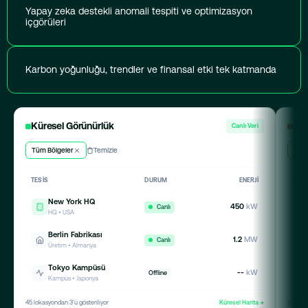
Yapay zeka destekli anomali tespiti ve optimizasyon
içgörüleri
Karbon yoğunluğu, trendler ve finansal etki tek katmanda
Küresel Görünürlük
Yap
Canlı Veri
Tüm Bölgeler
Temizle
Yüks
TESIS
DURUM
ENERJI
UYAR
New York HQ
450
kW
Canlı
HQ • USA
Berlin Fabrikası
1.2
MW
Canlı
Üretim • Almanya
Tokyo Kampüsü
--
kW
Offline
Kampüs • Japonya
45 lokasyondan 3'ü gösteriliyor
Küresel Harita →
12 soru