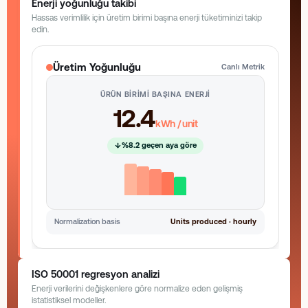
Enerji yoğunluğu takibi
Hassas verimlilik için üretim birimi başına enerji tüketiminizi takip
edin.
Üretim Yoğunluğu
Canlı Metrik
ÜRÜN BIRIMI BAŞINA ENERJI
12.4
kWh / unit
%8.2 geçen aya göre
Normalization basis
Units produced · hourly
ISO 50001 regresyon analizi
Enerji verilerini değişkenlere göre normalize eden gelişmiş
istatistiksel modeller.