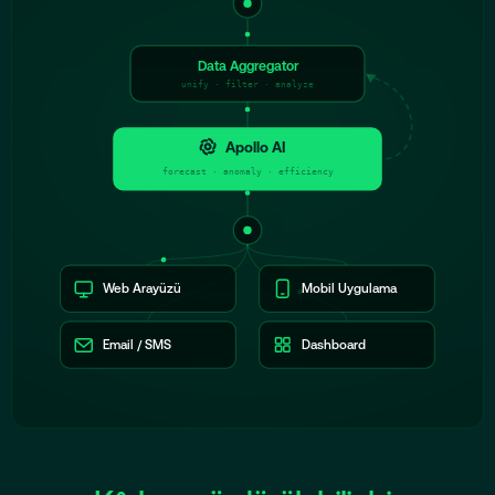
Data Aggregator
unify · filter · analyze
Apollo AI
forecast · anomaly · efficiency
Web Arayüzü
Mobil Uygulama
Email / SMS
Dashboard