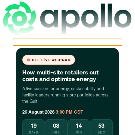
FREE LIVE WEBINAR
How multi-site retailers cut
costs and optimize energy
A live session for energy, sustainability and
facility leaders running store portfolios across
the Gulf.
26 August 2026
·
3:00 PM GST
19
08
14
51
DAYS
HRS
MIN
SEC