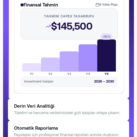
Finansal Tahmin
5 Yıllık Plan
TAHMINI CAPEX TASARRUFU
$145,500
+92%
Y1
Y2
Y3
Y4
Y5
Investment horizon
2026 – 2030
Derin Veri Analitiği
Tüketim ve harcama verilerinizdeki gizli kalıpları ortaya çıkarın.
Örüntü Tanıma
Processing models...
Otomatik Raporlama
Paydaşlar için profesyonel finansal raporları anında oluşturun.
MALIYET
TÜKETIM
TARIFE