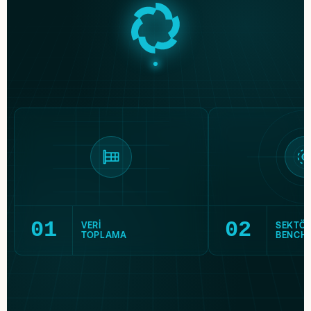
01
02
VERI
SEKTÖ
TOPLAMA
BENCH