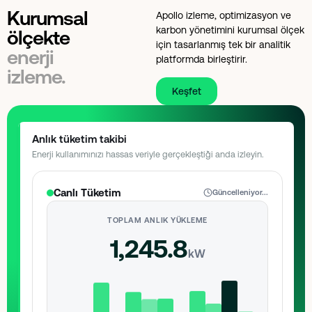
Kurumsal
Apollo izleme, optimizasyon ve
karbon yönetimini kurumsal ölçek
ölçekte
için tasarlanmış tek bir analitik
enerji
platformda birleştirir.
izleme.
Keşfet
Anlık tüketim takibi
Enerji kullanımınızı hassas veriyle gerçekleştiği anda izleyin.
Canlı Tüketim
Güncelleniyor...
TOPLAM ANLIK YÜKLEME
1,245.8
kW