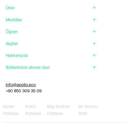
Ürün
Modüller
Öğren
Keşfet
Hakkımızda
Bültenimize abone olun
info@apollo.eco
+90 850 309 35 09
Gizlilik
KVKK
Bilgi Sızdıran
Bir Sorunu
Politikası
Politikası
Politikası
Bildir