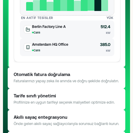
EN AKTIF TESISLER
YÜK
512.4
Berlin Factory Line A
Canlı
kW
385.0
Amsterdam HQ Office
Canlı
kW
Otomatik fatura doğrulama
Faturalarınızı yapay zeka ile anında ve doğru şekilde doğrulatın.
Yapay Zeka Motoru
Scanning document...
Tarife sınıfı yönetimi
Profilinize en uygun tarifeyi seçerek maliyetleri optimize edin.
INVOICE
Tarife Optimizasyonu
Analysis complete
Akıllı sayaç entegrasyonu
Önde gelen akıllı sayaç sağlayıcılarıyla sorunsuz bağlantı kurun.
ÖNERILEN
$48,320.00