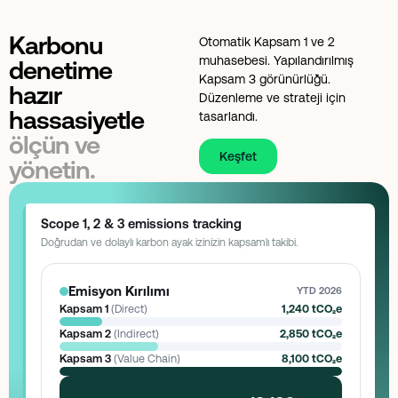
Savings realized:
$4,200
Hedef: $9K
70%
425
ton CO₂
Karbonu
Portfolio total
$16,600 realized · 2 projects
Otomatik Kapsam 1 ve 2
muhasebesi. Yapılandırılmış
denetime
Toplam Enerji
Verimlilik Puanı
Kapsam 3 görünürlüğü.
hazır
Harcaması
92
/ 100
Düzenleme ve strateji için
$1.2M
↓ 4%
hassasiyetle
tasarlandı.
ölçün ve
Reporting cadence
Quarterly board pack
Keşfet
yönetin.
Scope 1, 2 & 3 emissions tracking
Doğrudan ve dolaylı karbon ayak izinizin kapsamlı takibi.
Emisyon Kırılımı
YTD 2026
Kapsam 1
(Direct)
1,240 tCO₂e
Kapsam 2
(Indirect)
2,850 tCO₂e
Kapsam 3
(Value Chain)
8,100 tCO₂e