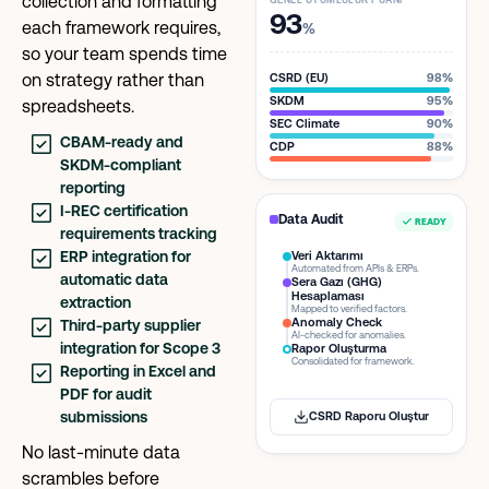
collection and formatting
GENEL UYUMLULUK PUANI
93
each framework requires,
%
so your team spends time
on strategy rather than
CSRD (EU)
98%
SKDM
95%
spreadsheets.
SEC Climate
90%
CBAM-ready and
CDP
88%
SKDM-compliant
reporting
I-REC certification
Data Audit
READY
requirements tracking
ERP integration for
Veri Aktarımı
Automated from APIs & ERPs.
automatic data
Sera Gazı (GHG)
Hesaplaması
extraction
Mapped to verified factors.
Anomaly Check
Third-party supplier
AI-checked for anomalies.
integration for Scope 3
Rapor Oluşturma
Consolidated for framework.
Reporting in Excel and
PDF for audit
submissions
CSRD Raporu Oluştur
No last-minute data
scrambles before