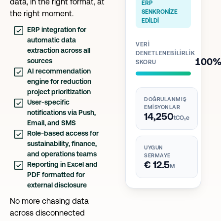
data, in the right format, at
ERP
SENKRONİZE
the right moment.
EDİLDİ
ERP integration for
automatic data
VERİ
extraction across all
DENETLENEBİLİRLİK
100
sources
SKORU
AI recommendation
engine for reduction
project prioritization
DOĞRULANMIŞ
User-specific
EMİSYONLAR
notifications via Push,
14,250
tCO₂e
Email, and SMS
Role-based access for
sustainability, finance,
UYGUN
and operations teams
SERMAYE
€ 12.5
Reporting in Excel and
M
PDF formatted for
external disclosure
No more chasing data
across disconnected