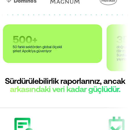
500
+
35
50 farklı sektörden global ölçekli
doğrulan
şirket Apollo’ya güveniyor
(Bir müş
Sürdürüle
yayınlanm
Sürdürülebilirlik raporlarınız, ancak
arkasındaki veri kadar güçlüdür.