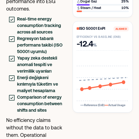
performance into ESG
Doğal Gaz
25%
Steam / Heat
10%
outcomes.
Real-time energy
consumption tracking
ISO 50001 EnPI
ALIGNED
across all sources
EFFICIENCY VS BASELINE (ENB)
Regresyon tabanlı
-12.4
performans takibi (ISO
%
50001 uyumlu)
Yapay zeka destekli
anomali tespiti ve
verimlilik uyarıları
Enerji değişkeni
kırılımıyla tüketim ve
maliyet hesaplama
Comparison of energy
consumption between
Reference (EnB)
Actual Usage
shifts and sites
No efficiency claims
without the data to back
them. Operational