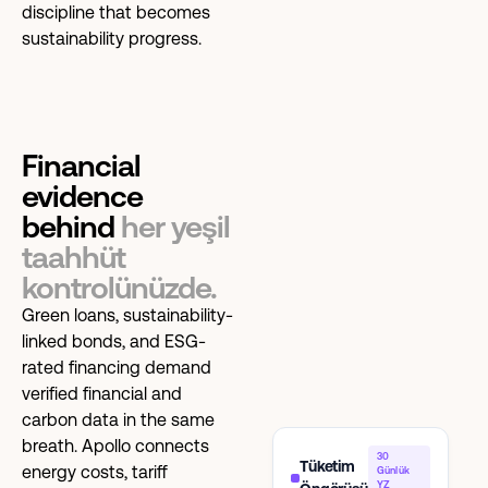
discipline that becomes
sustainability progress.
Financial
evidence
behind
her yeşil
taahhüt
kontrolünüzde.
Green loans, sustainability-
linked bonds, and ESG-
rated financing demand
verified financial and
carbon data in the same
breath. Apollo connects
30
Tüketim
energy costs, tariff
Günlük
YZ