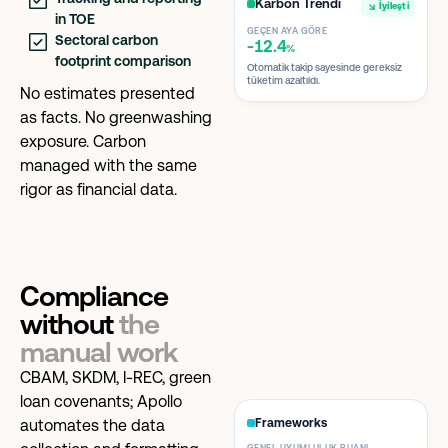
Karbon Trendi
İyileşti
in TOE
GEÇEN AYA GÖRE
Sectoral carbon
-12.4
%
footprint comparison
Otomatik takip sayesinde gereksiz
tüketim azaltıldı.
No estimates presented
as facts. No greenwashing
exposure. Carbon
managed with the same
rigor as financial data.
Compliance
without
the
manual work
CBAM, SKDM, I-REC, green
loan covenants; Apollo
automates the data
Frameworks