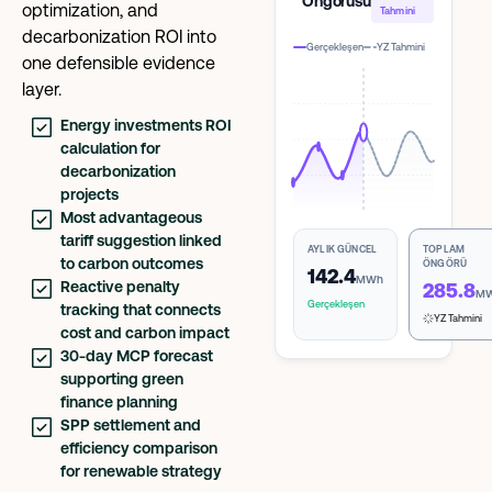
Öngörüsü
optimization, and
Tahmini
decarbonization ROI into
Gerçekleşen
YZ Tahmini
one defensible evidence
layer.
Energy investments ROI
calculation for
decarbonization
projects
Most advantageous
tariff suggestion linked
AYLIK GÜNCEL
TOPLAM
to carbon outcomes
ÖNGÖRÜ
142.4
MWh
Reactive penalty
285.8
M
Gerçekleşen
tracking that connects
YZ Tahmini
cost and carbon impact
30-day MCP forecast
supporting green
finance planning
SPP settlement and
efficiency comparison
for renewable strategy