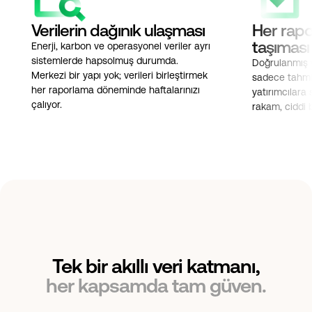
Verilerin dağınık ulaşması
Her rapor
taşıması
Enerji, karbon ve operasyonel veriler ayrı
sistemlerde hapsolmuş durumda.
Doğrulanmış 
Merkezi bir yapı yok; verileri birleştirmek
sadece tahmin
her raporlama döneminde haftalarınızı
yatırımcılara 
çalıyor.
rakam, ciddi bi
Tek bir akıllı veri katmanı,
her kapsamda tam güven.