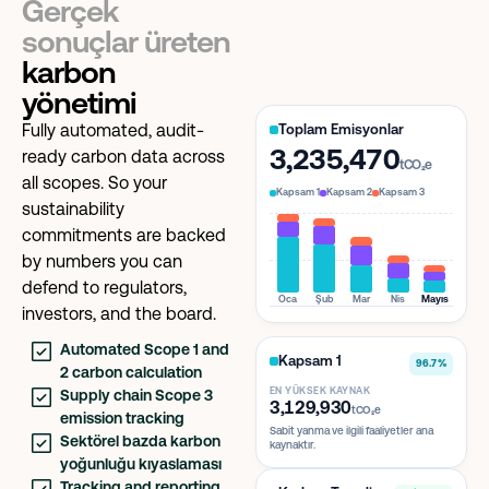
Gerçek
sonuçlar üreten
karbon
yönetimi
Fully automated, audit-
Toplam Emisyonlar
3,235,470
ready carbon data across
tCO₂e
all scopes. So your
Kapsam 1
Kapsam 2
Kapsam 3
sustainability
commitments are backed
by numbers you can
defend to regulators,
Oca
Şub
Mar
Nis
Mayıs
investors, and the board.
Automated Scope 1 and
Kapsam 1
96.7%
2 carbon calculation
EN YÜKSEK KAYNAK
Supply chain Scope 3
3,129,930
tCO₂e
emission tracking
Sabit yanma ve ilgili faaliyetler ana
Sektörel bazda karbon
kaynaktır.
yoğunluğu kıyaslaması
Tracking and reporting