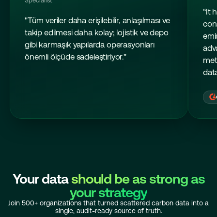
Specialist
“It 
"Tüm veriler daha erişilebilir, anlaşılması ve
con
takip edilmesi daha kolay; lojistik ve depo
emi
gibi karmaşık yapılarda operasyonları
adv
önemli ölçüde sadeleştiriyor."
met
data
Your data
should be as strong as
your strategy
Join 500+ organizations that turned scattered carbon data into a
single, audit-ready source of truth.