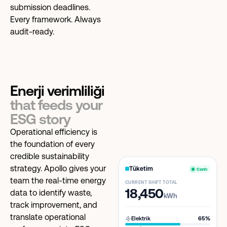
submission deadlines.
Every framework. Always
audit-ready.
Enerji verimliliği
that feeds your
ESG story
Operational efficiency is
the foundation of every
credible sustainability
strategy. Apollo gives your
Tüketim
Canlı
team the real-time energy
CURRENT SHIFT TOTAL
18,450
data to identify waste,
kWh
track improvement, and
translate operational
Elektrik
65%