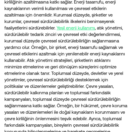
kirliliğinin azaltılmasına katkı sağlar. Enerji tasarrufu, enerji
kaynaklarının verimli kullanılması ve çevresel etkilerin
azaltılması için önemlidir. Kurumsal düzeyde, şirketler ve
kurumlar, çevresel sürdürülebilirlik ilkelerini benimseyerek
faaliyetlerini sürdürebilirler.
Yeşil enerji kullanımı
, atık yönetimi,
sürdürülebilir tedarik zinciri ve çevresel etki değerlendirmesi,
kurumsal düzeyde çevresel sürdürülebilirliğin sağlanmasına
yardımcı olur. Örneğin, bir şirket, enerji tasarrufu sağlamak ve
çevresel etkilerini azaltmak için yenilenebilir enerji kaynaklarını
kullanabilir. Atık yönetimi stratejileri, şirketlerin atıklarını
minimize etmelerine ve geri dönüşüm süreçlerini optimize
etmelerine olanak tanır. Toplumsal düzeyde, devletler ve yerel
yönetimler, çevresel sürdürülebilirliği desteklemek için
politikalar ve düzenlemeler geliştirebilirler. Çevre yasaları,
sürdürülebilir kalkınma planları ve toplumsal farkındalık
kampanyaları, toplumsal düzeyde çevresel sürdürülebilirliğin
sağlanmasına katkı sağlar. Örneğin, bir hükümet, çevre koruma
yasaları ve düzenlemeleri ile doğal kaynakların korunmasını ve
çevre kirliliğinin önlenmesini teşvik edebilir. Ayrıca, toplumsal
farkındalık kampanyaları, bireylerin çevresel sürdürülebilirlik
konusunda bilinçlenmelerine ve harekete geçmelerine