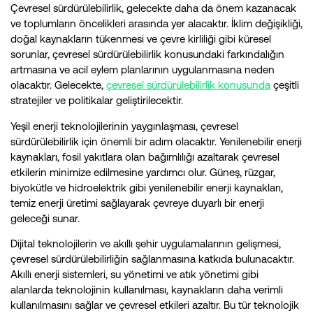
Çevresel sürdürülebilirlik, gelecekte daha da önem kazanacak
ve toplumların öncelikleri arasında yer alacaktır. İklim değişikliği,
doğal kaynakların tükenmesi ve çevre kirliliği gibi küresel
sorunlar, çevresel sürdürülebilirlik konusundaki farkındalığın
artmasına ve acil eylem planlarının uygulanmasına neden
olacaktır. Gelecekte,
çevresel sürdürülebilirlik konusunda
çeşitli
stratejiler ve politikalar geliştirilecektir.
Yeşil enerji teknolojilerinin yaygınlaşması, çevresel
sürdürülebilirlik için önemli bir adım olacaktır. Yenilenebilir enerji
kaynakları, fosil yakıtlara olan bağımlılığı azaltarak çevresel
etkilerin minimize edilmesine yardımcı olur. Güneş, rüzgar,
biyokütle ve hidroelektrik gibi yenilenebilir enerji kaynakları,
temiz enerji üretimi sağlayarak çevreye duyarlı bir enerji
geleceği sunar.
Dijital teknolojilerin ve akıllı şehir uygulamalarının gelişmesi,
çevresel sürdürülebilirliğin sağlanmasına katkıda bulunacaktır.
Akıllı enerji sistemleri, su yönetimi ve atık yönetimi gibi
alanlarda teknolojinin kullanılması, kaynakların daha verimli
kullanılmasını sağlar ve çevresel etkileri azaltır. Bu tür teknolojik