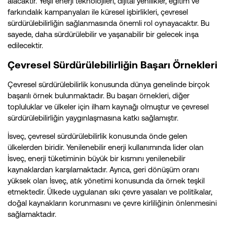
alacaktır. Yeşil enerji teknolojileri, dijital yenilikler, eğitim ve
farkındalık kampanyaları ile küresel işbirlikleri, çevresel
sürdürülebilirliğin sağlanmasında önemli rol oynayacaktır. Bu
sayede, daha sürdürülebilir ve yaşanabilir bir gelecek inşa
edilecektir.
Çevresel Sürdürülebilirliğin Başarı Örnekleri
Çevresel sürdürülebilirlik konusunda dünya genelinde birçok
başarılı örnek bulunmaktadır. Bu başarı örnekleri, diğer
topluluklar ve ülkeler için ilham kaynağı olmuştur ve çevresel
sürdürülebilirliğin yaygınlaşmasına katkı sağlamıştır.
İsveç, çevresel sürdürülebilirlik konusunda önde gelen
ülkelerden biridir. Yenilenebilir enerji kullanımında lider olan
İsveç, enerji tüketiminin büyük bir kısmını yenilenebilir
kaynaklardan karşılamaktadır. Ayrıca, geri dönüşüm oranı
yüksek olan İsveç, atık yönetimi konusunda da örnek teşkil
etmektedir. Ülkede uygulanan sıkı çevre yasaları ve politikalar,
doğal kaynakların korunmasını ve çevre kirliliğinin önlenmesini
sağlamaktadır.