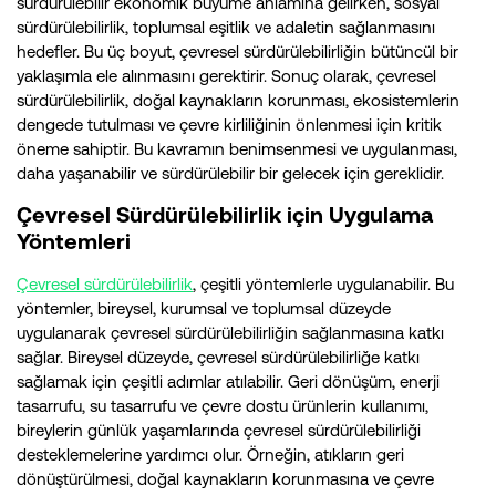
sürdürülebilir ekonomik büyüme anlamına gelirken, sosyal
sürdürülebilirlik, toplumsal eşitlik ve adaletin sağlanmasını
hedefler. Bu üç boyut, çevresel sürdürülebilirliğin bütüncül bir
yaklaşımla ele alınmasını gerektirir. Sonuç olarak, çevresel
sürdürülebilirlik, doğal kaynakların korunması, ekosistemlerin
dengede tutulması ve çevre kirliliğinin önlenmesi için kritik
öneme sahiptir. Bu kavramın benimsenmesi ve uygulanması,
daha yaşanabilir ve sürdürülebilir bir gelecek için gereklidir.
Çevresel Sürdürülebilirlik için Uygulama
Yöntemleri
Çevresel sürdürülebilirlik
, çeşitli yöntemlerle uygulanabilir. Bu
yöntemler, bireysel, kurumsal ve toplumsal düzeyde
uygulanarak çevresel sürdürülebilirliğin sağlanmasına katkı
sağlar. Bireysel düzeyde, çevresel sürdürülebilirliğe katkı
sağlamak için çeşitli adımlar atılabilir. Geri dönüşüm, enerji
tasarrufu, su tasarrufu ve çevre dostu ürünlerin kullanımı,
bireylerin günlük yaşamlarında çevresel sürdürülebilirliği
desteklemelerine yardımcı olur. Örneğin, atıkların geri
dönüştürülmesi, doğal kaynakların korunmasına ve çevre