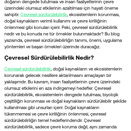
doğanın dengede tutulması ve insan faaliyetlerinin çevre
üzerindeki olumsuz etkilerinin azaltılması için hayati öneme
sahiptir.
Çevresel sürdürülebilirlik
, ekosistemlerin korunması,
doğal kaynakların verimli kullanımı ve çevre kirliliğinin
önlenmesi gibi konuları içerir. Peki, çevresel sürdürülebilirlik
nedir ve bu konuda ne tür örnekler bulunmaktadır? Bu blog
yazısında, çevresel sürdürülebilirliğin tanımı, önemi, uygulama
yöntemleri ve başarı örnekleri üzerinde duracağız.
Çevresel Sürdürülebilirlik Nedir?
Çevresel sürdürülebilirlik
, doğal kaynakların ve ekosistemlerin
korunarak gelecek nesillere aktarılmasını amaçlayan bir
yaklaşımdır. Bu kavram, insan faaliyetlerinin çevre üzerindeki
olumsuz etkilerini en aza indirgemeyi hedefler. Çevresel
sürdürülebilirlik, ekosistemlerin dengede tutulması, biyolojik
çeşitliliğin korunması ve doğal kaynakların sürdürülebilir şekilde
kullanılması gibi unsurları içerir. Doğal kaynakların
tükenmemesi ve çevre kirliliğinin önlenmesi, çevresel
sürdürülebilirliğin temel hedeflerindendir. Çevresel
sürdürülebilirlik, sadece çevre koruma değil, aynı zamanda