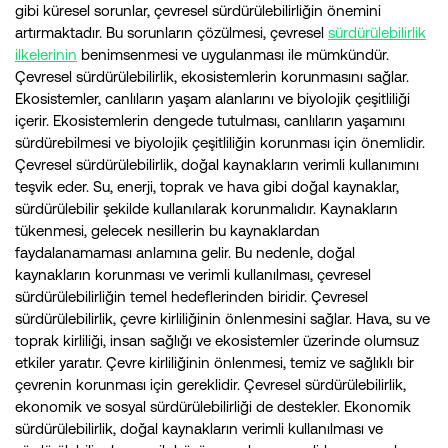
gibi küresel sorunlar, çevresel sürdürülebilirliğin önemini
artırmaktadır. Bu sorunların çözülmesi, çevresel
sürdürülebilirlik
ilkelerinin
benimsenmesi ve uygulanması ile mümkündür.
Çevresel sürdürülebilirlik, ekosistemlerin korunmasını sağlar.
Ekosistemler, canlıların yaşam alanlarını ve biyolojik çeşitliliği
içerir. Ekosistemlerin dengede tutulması, canlıların yaşamını
sürdürebilmesi ve biyolojik çeşitliliğin korunması için önemlidir.
Çevresel sürdürülebilirlik, doğal kaynakların verimli kullanımını
teşvik eder. Su, enerji, toprak ve hava gibi doğal kaynaklar,
sürdürülebilir şekilde kullanılarak korunmalıdır. Kaynakların
tükenmesi, gelecek nesillerin bu kaynaklardan
faydalanamaması anlamına gelir. Bu nedenle, doğal
kaynakların korunması ve verimli kullanılması, çevresel
sürdürülebilirliğin temel hedeflerinden biridir. Çevresel
sürdürülebilirlik, çevre kirliliğinin önlenmesini sağlar. Hava, su ve
toprak kirliliği, insan sağlığı ve ekosistemler üzerinde olumsuz
etkiler yaratır. Çevre kirliliğinin önlenmesi, temiz ve sağlıklı bir
çevrenin korunması için gereklidir. Çevresel sürdürülebilirlik,
ekonomik ve sosyal sürdürülebilirliği de destekler. Ekonomik
sürdürülebilirlik, doğal kaynakların verimli kullanılması ve