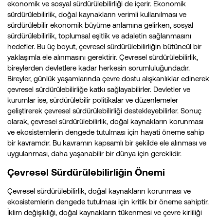
ekonomik ve sosyal sürdürülebilirliği de içerir. Ekonomik
sürdürülebilirlik, doğal kaynakların verimli kullanılması ve
sürdürülebilir ekonomik büyüme anlamına gelirken, sosyal
sürdürülebilirlik, toplumsal eşitlik ve adaletin sağlanmasını
hedefler. Bu üç boyut, çevresel sürdürülebilirliğin bütüncül bir
yaklaşımla ele alınmasını gerektirir. Çevresel sürdürülebilirlik,
bireylerden devletlere kadar herkesin sorumluluğundadır.
Bireyler, günlük yaşamlarında çevre dostu alışkanlıklar edinerek
çevresel sürdürülebilirliğe katkı sağlayabilirler. Devletler ve
kurumlar ise, sürdürülebilir politikalar ve düzenlemeler
geliştirerek çevresel sürdürülebilirliği destekleyebilirler. Sonuç
olarak, çevresel sürdürülebilirlik, doğal kaynakların korunması
ve ekosistemlerin dengede tutulması için hayati öneme sahip
bir kavramdır. Bu kavramın kapsamlı bir şekilde ele alınması ve
uygulanması, daha yaşanabilir bir dünya için gereklidir.
Çevresel Sürdürülebilirliğin Önemi
Çevresel sürdürülebilirlik, doğal kaynakların korunması ve
ekosistemlerin dengede tutulması için kritik bir öneme sahiptir.
İklim değişikliği, doğal kaynakların tükenmesi ve çevre kirliliği