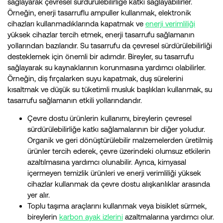
sağlayarak çevresel sürdürülebilirliğe katkı sağlayabilirler.
Örneğin, enerji tasarruflu ampuller kullanmak, elektronik
cihazları kullanmadıklarında kapatmak ve
enerji verimliliği
yüksek cihazlar tercih etmek, enerji tasarrufu sağlamanın
yollarından bazılarıdır. Su tasarrufu da çevresel sürdürülebilirliği
desteklemek için önemli bir adımdır. Bireyler, su tasarrufu
sağlayarak su kaynaklarının korunmasına yardımcı olabilirler.
Örneğin, diş fırçalarken suyu kapatmak, duş sürelerini
kısaltmak ve düşük su tüketimli musluk başlıkları kullanmak, su
tasarrufu sağlamanın etkili yollarındandır.
Çevre dostu ürünlerin kullanımı, bireylerin çevresel
sürdürülebilirliğe katkı sağlamalarının bir diğer yoludur.
Organik ve geri dönüştürülebilir malzemelerden üretilmiş
ürünler tercih ederek, çevre üzerindeki olumsuz etkilerin
azaltılmasına yardımcı olunabilir. Ayrıca, kimyasal
içermeyen temizlik ürünleri ve enerji verimliliği yüksek
cihazlar kullanmak da çevre dostu alışkanlıklar arasında
yer alır.
Toplu taşıma araçlarını kullanmak veya bisiklet sürmek,
bireylerin
karbon ayak izlerini
azaltmalarına yardımcı olur.