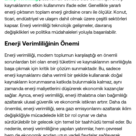
kaynaklarının etkin kullanımını ifade eder. Genellikle yararlı
enerji çıktısının toplam enerji girdisine oranı ile ölçülür. Konut,
ticari, endüstriyel ve ulaşım dahil olmak üzere çeşitli sektörleri
kapsar. Enerji verimliliği teknolojik gelişmeler, davranış
değişiklikleri ve politika müdahaleleri yoluyla başarılabilir.
Enerji Verimliliğinin Önemi
Enerji verimliliği, modern toplumun karşılaştığı en önemli
sorunlardan biri olan enerji tüketimi ve kaynaklarının sınırlılığıyla
başa çıkmak için kritik bir çözüm sunmaktadır. Bu, sadece
enerji kaynaklarını daha verimli bir şekilde kullanarak doğal
kaynakların korunmasına katkıda bulunmakla kalmaz, aynı
zamanda enerji maliyetlerini düşürerek ekonomik kazançlar
sağlar. Ayrıca, enerji verimliliği, enerji ithalatına olan bağımlılığı
azaltarak ulusal güvenlik ve ekonomik istikrarı artırır. Daha da
önemlisi, enerji verimliliği, sera gazı emisyonlarını azaltarak iklim
değişikliğiyle mücadelede kilit bir rol oynar ve daha
sürdürülebilir bir gelecek için temel bir taahhüdü temsil eder. Bu
nedenle, enerji verimliliğine yapılan yatırımlar, hem çevresel
hem de ekonomik açıdan uzun vadeli faydalar sağlayarak,