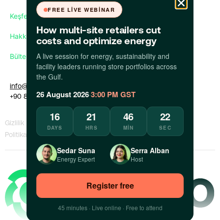
FREE LIVE WEBINAR
Keşfet
How multi-site retailers cut
Hakkımızda
costs and optimize energy
A live session for energy, sustainability and
Bültenimize abone olun
facility leaders running store portfolios across
the Gulf.
info@apollo.eco
26 August 2026
·
3:00 PM GST
+90 850 309 35 09
16
21
46
21
Gizlilik
KVKK
Bilgi Sızdıran
Bir Sorunu
DAYS
HRS
MIN
SEC
Politikası
Politikası
Politikası
Bildir
Sedar Suna
Serra Alban
Energy Expert
Host
Register free
45 minutes · Live online · Free to attend