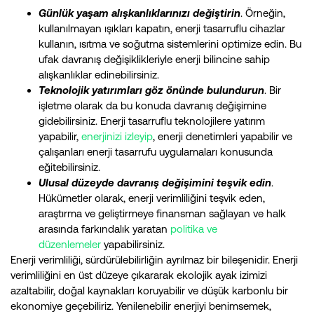
Günlük yaşam alışkanlıklarınızı değiştirin
. Örneğin,
kullanılmayan ışıkları kapatın, enerji tasarruflu cihazlar
kullanın, ısıtma ve soğutma sistemlerini optimize edin. Bu
ufak davranış değişiklikleriyle enerji bilincine sahip
alışkanlıklar edinebilirsiniz.
Teknolojik yatırımları göz önünde bulundurun
. Bir
işletme olarak da bu konuda davranış değişimine
gidebilirsiniz. Enerji tasarruflu teknolojilere yatırım
yapabilir,
enerjinizi izleyip
, enerji denetimleri yapabilir ve
çalışanları enerji tasarrufu uygulamaları konusunda
eğitebilirsiniz.
Ulusal düzeyde davranış değişimini teşvik edin
.
Hükümetler olarak, enerji verimliliğini teşvik eden,
araştırma ve geliştirmeye finansman sağlayan ve halk
arasında farkındalık yaratan
politika ve
düzenlemeler
yapabilirsiniz.
Enerji verimliliği, sürdürülebilirliğin ayrılmaz bir bileşenidir. Enerji
verimliliğini en üst düzeye çıkararak ekolojik ayak izimizi
azaltabilir, doğal kaynakları koruyabilir ve düşük karbonlu bir
ekonomiye geçebiliriz. Yenilenebilir enerjiyi benimsemek,