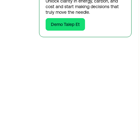
Unlock clarity in energy, carbon, and
cost and start making decisions that
truly move the needle.
Demo Talep Et