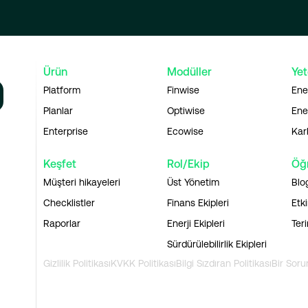
Ürün
Modüller
Yet
Platform
Finwise
Ene
Planlar
Optiwise
Ener
Enterprise
Ecowise
Kar
Keşfet
Rol/Ekip
Öğ
Müşteri hikayeleri
Üst Yönetim
Blo
Checklistler
Finans Ekipleri
Etki
Raporlar
Enerji Ekipleri
Ter
Sürdürülebilirlik Ekipleri
Gizlilik Politikası
KVKK Politikası
Bilgi Sızdıran Politikası
Bir Soru