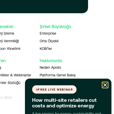
enekler
Şirket Büyüklüğü
rji İzleme
Enterprise
ji Verimliliği
Orta Ölçekli
bon Yönetimi
KOBİ'ler
ren
Hakkımızda
g
Neden Apollo
nlikler & Webinarlar
Platforma Genel Bakış
imler Sözlüğü
Uygulamayı İndir
FREE LIVE WEBINAR
nu Bildir
How multi-site retailers cut
costs and optimize energy
A live session for energy, sustainability and