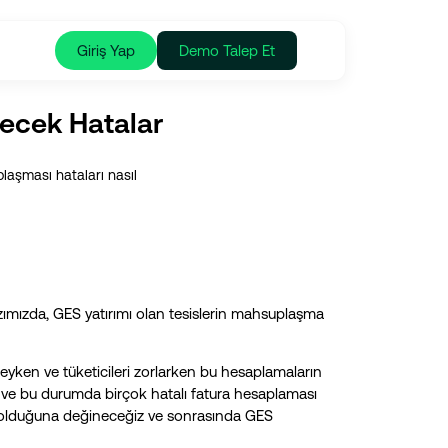
Giriş Yap
Demo Talep Et
ecek Hatalar
aşması hataları nasıl
zımızda, GES yatırımı olan tesislerin mahsuplaşma
yken ve tüketicileri zorlarken bu hesaplamaların
r ve bu durumda birçok hatalı fatura hesaplaması
er olduğuna değineceğiz ve sonrasında GES