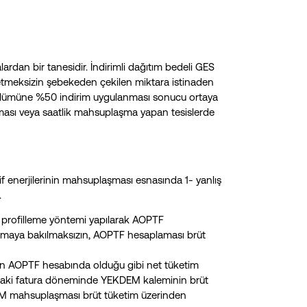
ardan bir tanesidir. İndirimli dağıtım bedeli GES
k etmeksizin şebekeden çekilen miktara istinaden
bölümüne %50 indirim uygulanması sonucu ortaya
maması veya saatlik mahsuplaşma yapan tesislerde
if enerjilerinin mahsuplaşması esnasında 1- yanlış
.
n profilleme yöntemi yapılarak AOPTF
aşmaya bakılmaksızın, AOPTF hesaplaması brüt
 AOPTF hesabında olduğu gibi net tüketim
raki fatura döneminde YEKDEM kaleminin brüt
EM mahsuplaşması brüt tüketim üzerinden