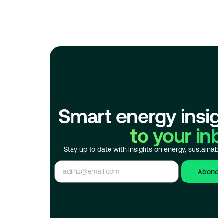
Smart energy insi
to your in
Stay up to date with insights on energy, sustainabi
Abone