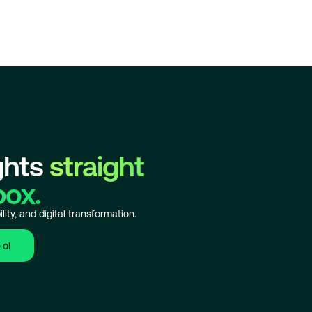
ghts
straight
box.
lity, and digital transformation.
 ol