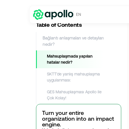
Enerji Maliyeti
→
GES Mahsuplaşmasında Yapılabilecek Hatalar Ne
EN
Table of Contents
Bağlantı anlaşmaları ve detayları
nedir?
Mahsuplaşmada yapılan
hatalar nedir?
SKTT’de yanlış mahsuplaşma
uygulanması:
GES Mahsuplaşması Apollo ile
Çok Kolay!
Turn your entire
organization into an impact
engine.