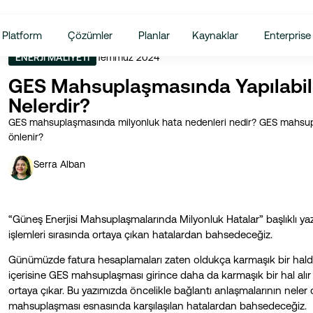
lerdir?
Platform
Çözümler
Planlar
Kaynaklar
Enterprise
Temmuz 2024
ENERJI MALIYETI
GES Mahsuplaşmasında Yapılabil
Nelerdir?
GES mahsuplaşmasında milyonluk hata nedenleri nedir? GES mahsupl
önlenir?
Serra Alban
“Güneş Enerjisi Mahsuplaşmalarında Milyonluk Hatalar” başlıklı ya
işlemleri sırasında ortaya çıkan hatalardan bahsedeceğiz.
Günümüzde fatura hesaplamaları zaten oldukça karmaşık bir halde
içerisine GES mahsuplaşması girince daha da karmaşık bir hal alı
ortaya çıkar. Bu yazımızda öncelikle bağlantı anlaşmalarının nel
mahsuplaşması esnasında karşılaşılan hatalardan bahsedeceğiz.