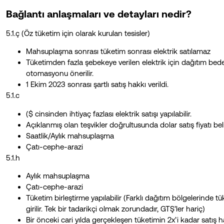
Bağlantı anlaşmaları ve detayları nedir?
5.1.ç (Öz tüketim için olarak kurulan tesisler)
Mahsuplaşma sonrası tüketim sonrası elektrik satılamaz
Tüketimden fazla şebekeye verilen elektrik için dağıtım b
otomasyonu önerilir.
1 Ekim 2023 sonrası şartlı satış hakkı verildi.
5.1.c
($ cinsinden ihtiyaç fazlası elektrik satışı yapılabilir.
Açıklanmış olan teşvikler doğrultusunda dolar satış fiyatı belir
Saatlik/Aylık mahsuplaşma
Çatı-cephe-arazi
5.1.h
Aylık mahsuplaşma
Çatı-cephe-arazi
Tüketim birleştirme yapılabilir (Farklı dağıtım bölgelerinde 
girilir. Tek bir tadarikçi olmak zorundadır, GTŞ’ler hariç)
Bir önceki cari yılda gerçekleşen tüketimin 2x’i kadar satış h