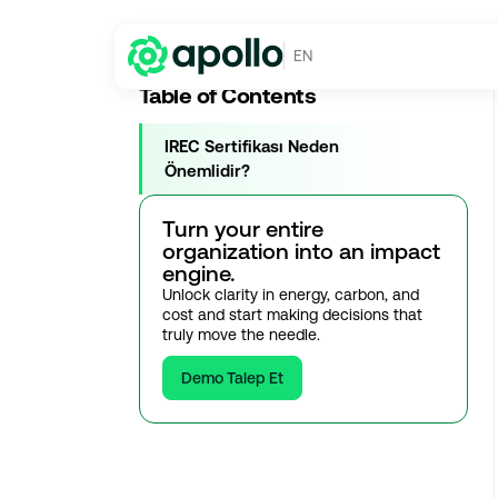
Karbon Yönetimi
→
IREC Sertifikası Neden Gereklidir?
EN
Table of Contents
IREC Sertifikası Neden
Önemlidir?
Turn your entire
organization into an impact
engine.
Unlock clarity in energy, carbon, and
cost and start making decisions that
truly move the needle.
Demo Talep Et