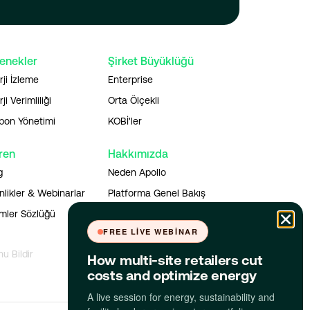
enekler
Şirket Büyüklüğü
rji İzleme
Enterprise
ji Verimliliği
Orta Ölçekli
bon Yönetimi
KOBİ'ler
ren
Hakkımızda
g
Neden Apollo
nlikler & Webinarlar
Platforma Genel Bakış
imler Sözlüğü
Uygulamayı İndir
FREE LIVE WEBINAR
nu Bildir
How multi-site retailers cut
costs and optimize energy
A live session for energy, sustainability and