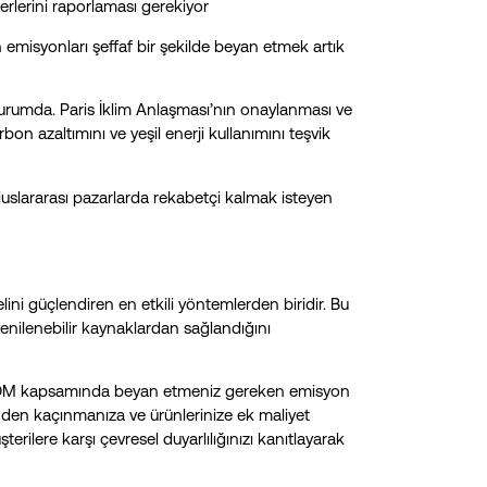
rlerini raporlaması gerekiyor​
n emisyonları şeffaf bir şekilde beyan etmek artık
rumda. Paris İklim Anlaşması’nın onaylanması ve
arbon azaltımını ve yeşil enerji kullanımını teşvik
uslararası pazarlarda rekabetçi kalmak isteyen
lini güçlendiren en etkili yöntemlerden biridir. Bu
a yenilenebilir kaynaklardan sağlandığını
, SKDM kapsamında beyan etmeniz gereken emisyon
inden kaçınmanıza ve ürünlerinize ek maliyet
rilere karşı çevresel duyarlılığınızı kanıtlayarak