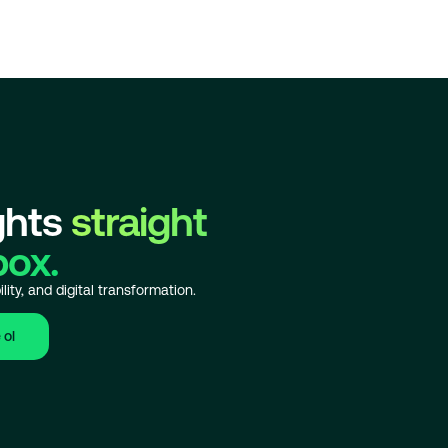
ghts
straight
box.
lity, and digital transformation.
 ol