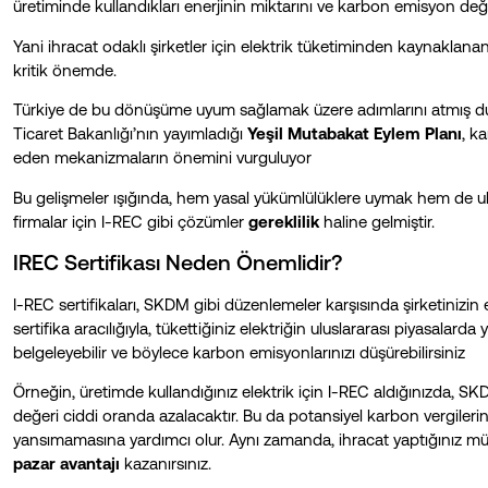
üretiminde kullandıkları enerjinin miktarını ve karbon emisyon değe
Yani ihracat odaklı şirketler için elektrik tüketiminden kaynaklana
kritik önemde.
Türkiye de bu dönüşüme uyum sağlamak üzere adımlarını atmış du
Ticaret Bakanlığı’nın yayımladığı
Yeşil Mutabakat Eylem Planı
, k
eden mekanizmaların önemini vurguluyor​
Bu gelişmeler ışığında, hem yasal yükümlülüklere uymak hem de ul
firmalar için I-REC gibi çözümler
gereklilik
haline gelmiştir.
IREC Sertifikası Neden Önemlidir?
I-REC sertifikaları, SKDM gibi düzenlemeler karşısında şirketinizin e
sertifika aracılığıyla, tükettiğiniz elektriğin uluslararası piyasalard
belgeleyebilir ve böylece karbon emisyonlarınızı düşürebilirsiniz​
Örneğin, üretimde kullandığınız elektrik için I-REC aldığınızda
değeri ciddi oranda azalacaktır. Bu da potansiyel karbon vergiler
yansımamasına yardımcı olur. Aynı zamanda, ihracat yaptığınız müşte
pazar avantajı
kazanırsınız.