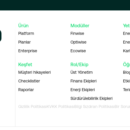
Ürün
Modüller
Yet
Platform
Finwise
Ene
Planlar
Optiwise
Ener
Enterprise
Ecowise
Kar
Keşfet
Rol/Ekip
Öğ
Müşteri hikayeleri
Üst Yönetim
Blo
Checklistler
Finans Ekipleri
Etki
Raporlar
Enerji Ekipleri
Ter
Sürdürülebilirlik Ekipleri
Gizlilik Politikası
KVKK Politikası
Bilgi Sızdıran Politikası
Bir Soru