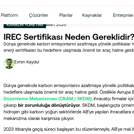
Platform
Çözümler
Planlar
Kaynaklar
Enterprise
Mart 2025
KARBON YÖNETIMI
IREC Sertifikası Neden Gereklidir
Dünya genelinde karbon emisyonlarını azaltmaya yönelik politikalar hı
enerji sertifikaları bu hedeflere ulaşmada önemli bir araç haline geldi
Evren Kaydul
Dünya genelinde karbon emisyonlarını azaltmaya yönelik politikalar h
hedeflere ulaşmada önemli bir araç haline geldi. Özellikle Avrupa
Düzenleme Mekanizması (CBAM / SKDM)
, ihracatçı firmalar iç
çıkarıp
bir zorunluluğa dönüştürüyor
. SKDM, başlangıçta çimento
hidrojen gibi karbon yoğun sektörlerde AB’ye yapılan ihracatlara 
mekanizma olarak karşımıza çıkıyor​.
2023 itibarıyla geçiş süreci başlayan bu düzenlemeyle, AB’ye mal ihra