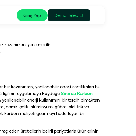
Giriş Yap
Demo Talep Et
?
z kazanırken, yenilenebilir
.
ız kazanırken, yenilenebilir enerji sertifikaları bu
 Birliği’nin uygulamaya koyduğu
Sınırda Karbon
in yenilenebilir enerji kullanımını bir tercih olmaktan
, demir-çelik, alüminyum, gübre, elektrik ve
ek karbon maliyeti getirmeyi hedefleyen bir
ç eden üreticilerin belirli periyotlarla ürünlerinin