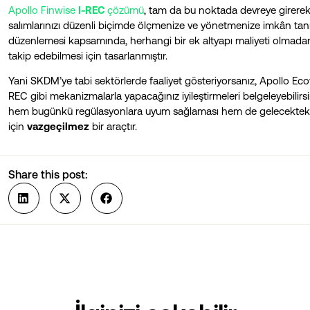
Apollo Finwise
I-REC
çözümü
, tam da bu noktada devreye girerek
salımlarınızı düzenli biçimde ölçmenize ve yönetmenize imkân tanı
düzenlemesi kapsamında, herhangi bir ek altyapı maliyeti olmadan
takip edebilmesi için tasarlanmıştır​.
Yani SKDM’ye tabi sektörlerde faaliyet gösteriyorsanız, Apollo Eco
REC gibi mekanizmalarla yapacağınız iyileştirmeleri belgeleyebilirsin
hem bugünkü regülasyonlara uyum sağlaması hem de gelecekteki ka
için
vazgeçilmez
bir araçtır.
Share this post: