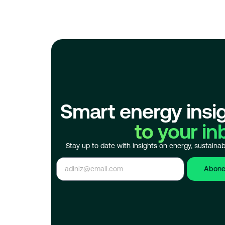
Smart energy insi
to your in
Stay up to date with insights on energy, sustainabi
Abone