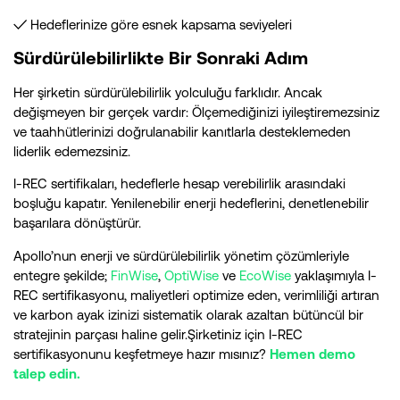
✓ Hedeflerinize göre esnek kapsama seviyeleri
Sürdürülebilirlikte Bir Sonraki Adım
Her şirketin sürdürülebilirlik yolculuğu farklıdır. Ancak
değişmeyen bir gerçek vardır: Ölçemediğinizi iyileştiremezsiniz
ve taahhütlerinizi doğrulanabilir kanıtlarla desteklemeden
liderlik edemezsiniz.
I-REC sertifikaları, hedeflerle hesap verebilirlik arasındaki
boşluğu kapatır. Yenilenebilir enerji hedeflerini, denetlenebilir
başarılara dönüştürür.
Apollo’nun enerji ve sürdürülebilirlik yönetim çözümleriyle
entegre şekilde;
FinWise
,
OptiWise
ve
EcoWise
yaklaşımıyla I-
REC sertifikasyonu, maliyetleri optimize eden, verimliliği artıran
ve karbon ayak izinizi sistematik olarak azaltan bütüncül bir
stratejinin parçası haline gelir.Şirketiniz için I-REC
sertifikasyonunu keşfetmeye hazır mısınız?
Hemen demo
talep edin.