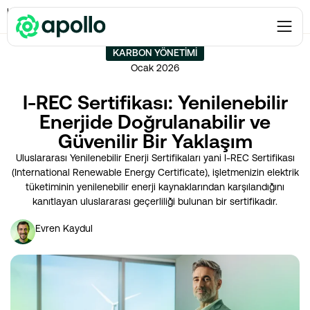
Karbon Yönetimi
→
I-REC Sertifikası: Yenilenebilir Enerjide Doğrulanabilir ve
Güvenilir Bir Yaklaşım
KARBON YÖNETIMI
Ocak 2026
I-REC Sertifikası: Yenilenebilir
Enerjide Doğrulanabilir ve
Güvenilir Bir Yaklaşım
Uluslararası Yenilenebilir Enerji Sertifikaları yani I-REC Sertifikası
(International Renewable Energy Certificate), işletmenizin elektrik
tüketiminin yenilenebilir enerji kaynaklarından karşılandığını
kanıtlayan uluslararası geçerliliği bulunan bir sertifikadır​.
Evren Kaydul