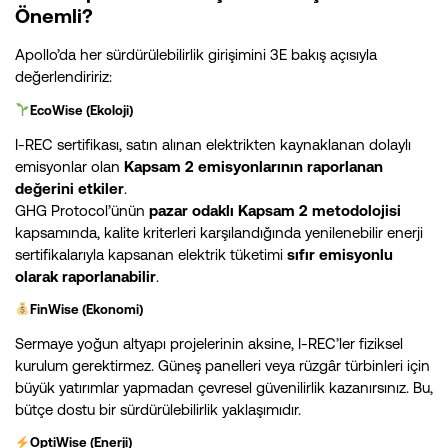
Önemli?
Apollo’da her sürdürülebilirlik girişimini 3E bakış açısıyla
değerlendiririz:
EcoWise (Ekoloji)
I-REC sertifikası, satın alınan elektrikten kaynaklanan dolaylı
emisyonlar olan
Kapsam 2 emisyonlarının raporlanan
değerini etkiler
.
GHG Protocol’ünün
pazar odaklı Kapsam 2 metodolojisi
kapsamında, kalite kriterleri karşılandığında yenilenebilir enerji
sertifikalarıyla kapsanan elektrik tüketimi
sıfır emisyonlu
olarak raporlanabilir
.
FinWise (Ekonomi)
Sermaye yoğun altyapı projelerinin aksine, I-REC’ler fiziksel
kurulum gerektirmez. Güneş panelleri veya rüzgâr türbinleri için
büyük yatırımlar yapmadan çevresel güvenilirlik kazanırsınız. Bu,
bütçe dostu bir sürdürülebilirlik yaklaşımıdır.
OptiWise (Enerji)