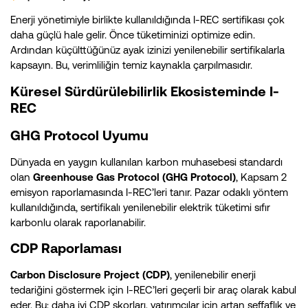
Enerji yönetimiyle birlikte kullanıldığında I-REC sertifikası çok
daha güçlü hale gelir. Önce tüketiminizi optimize edin.
Ardından küçülttüğünüz ayak izinizi yenilenebilir sertifikalarla
kapsayın. Bu, verimliliğin temiz kaynakla çarpılmasıdır.
Küresel Sürdürülebilirlik Ekosisteminde I-
REC
GHG Protocol Uyumu
Dünyada en yaygın kullanılan karbon muhasebesi standardı
olan
Greenhouse Gas Protocol (GHG Protocol)
, Kapsam 2
emisyon raporlamasında I-REC’leri tanır. Pazar odaklı yöntem
kullanıldığında, sertifikalı yenilenebilir elektrik tüketimi sıfır
karbonlu olarak raporlanabilir.
CDP Raporlaması
Carbon Disclosure Project (CDP)
, yenilenebilir enerji
tedariğini göstermek için I-REC’leri geçerli bir araç olarak kabul
eder. Bu; daha iyi CDP skorları, yatırımcılar için artan şeffaflık ve