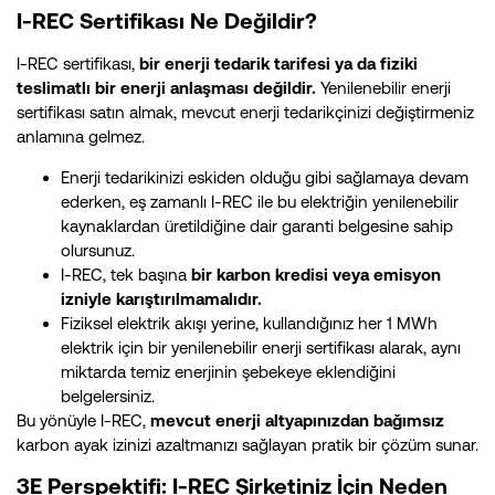
I-REC Sertifikası Ne Değildir?
I-REC sertifikası,
bir enerji tedarik tarifesi ya da fiziki
teslimatlı bir enerji anlaşması değildir.
Yenilenebilir enerji
sertifikası satın almak, mevcut enerji tedarikçinizi değiştirmeniz
anlamına gelmez​.
Enerji tedarikinizi eskiden olduğu gibi sağlamaya devam
ederken, eş zamanlı I-REC ile bu elektriğin yenilenebilir
kaynaklardan üretildiğine dair garanti belgesine sahip
olursunuz.
I-REC, tek başına
bir karbon kredisi veya emisyon
izniyle karıştırılmamalıdır.
Fiziksel elektrik akışı yerine, kullandığınız her 1 MWh
elektrik için bir yenilenebilir enerji sertifikası alarak, aynı
miktarda temiz enerjinin şebekeye eklendiğini
belgelersiniz.
Bu yönüyle I-REC,
mevcut enerji altyapınızdan bağımsız
karbon ayak izinizi azaltmanızı sağlayan pratik bir çözüm sunar.
3E Perspektifi: I-REC Şirketiniz İçin Neden