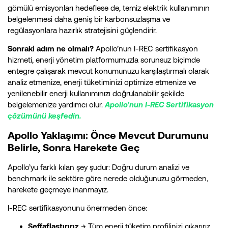
gömülü emisyonları hedeflese de, temiz elektrik kullanımının
belgelenmesi daha geniş bir karbonsuzlaşma ve
regülasyonlara hazırlık stratejisini güçlendirir.
Sonraki adım ne olmalı?
Apollo’nun I-REC sertifikasyon
hizmeti, enerji yönetim platformumuzla sorunsuz biçimde
entegre çalışarak mevcut konumunuzu karşılaştırmalı olarak
analiz etmenize, enerji tüketiminizi optimize etmenize ve
yenilenebilir enerji kullanımınızı doğrulanabilir şekilde
belgelemenize yardımcı olur.
Apollo’nun I-REC Sertifikasyon
çözümünü keşfedin.
Apollo Yaklaşımı: Önce Mevcut Durumunu
Belirle, Sonra Harekete Geç
Apollo’yu farklı kılan şey şudur: Doğru durum analizi ve
benchmark ile sektöre göre nerede olduğunuzu görmeden,
harekete geçmeye inanmayız.
I-REC sertifikasyonunu önermeden önce:
Şeffaflaştırırız
→ Tüm enerji tüketim profilinizi çıkarırız.