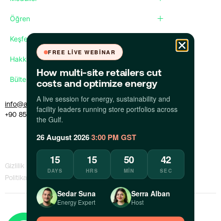
Öğren
Keşfet
FREE LIVE WEBINAR
Hakkımızda
How multi-site retailers cut
Bültenimize abone olun
costs and optimize energy
A live session for energy, sustainability and
info@apollo.eco
facility leaders running store portfolios across
+90 850 309 35 09
the Gulf.
26 August 2026
·
3:00 PM GST
15
15
50
41
Gizlilik
KVKK
Bilgi Sızdıran
Bir Sorunu
DAYS
HRS
MIN
SEC
Politikası
Politikası
Politikası
Bildir
Sedar Suna
Serra Alban
Energy Expert
Host