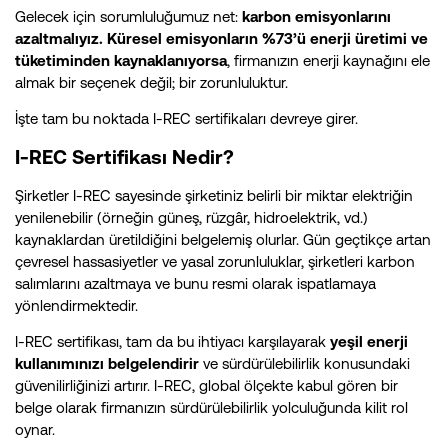
Gelecek için sorumluluğumuz net:
karbon emisyonlarını
azaltmalıyız. Küresel emisyonların %73’ü enerji üretimi ve
tüketiminden kaynaklanıyorsa
, firmanızın enerji kaynağını ele
almak bir seçenek değil; bir zorunluluktur.
İşte tam bu noktada I-REC sertifikaları devreye girer.
I-REC Sertifikası Nedir?
Şirketler I-REC sayesinde şirketiniz belirli bir miktar elektriğin
yenilenebilir (örneğin güneş, rüzgâr, hidroelektrik, vd.)
kaynaklardan üretildiğini belgelemiş olurlar. Gün geçtikçe artan
çevresel hassasiyetler ve yasal zorunluluklar, şirketleri karbon
salımlarını azaltmaya ve bunu resmi olarak ispatlamaya
yönlendirmektedir​.
I-REC sertifikası, tam da bu ihtiyacı karşılayarak
yeşil enerji
kullanımınızı belgelendirir
ve sürdürülebilirlik konusundaki
güvenilirliğinizi artırır. I-REC, global ölçekte kabul gören bir
belge olarak firmanızın sürdürülebilirlik yolculuğunda kilit rol
oynar.