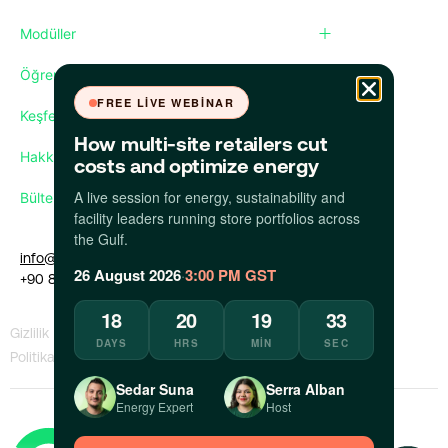
Modüller
Öğren
FREE LIVE WEBINAR
Keşfet
How multi-site retailers cut
Hakkımızda
costs and optimize energy
A live session for energy, sustainability and
Bültenimize abone olun
facility leaders running store portfolios across
the Gulf.
info@apollo.eco
26 August 2026
·
3:00 PM GST
+90 850 309 35 09
18
20
19
32
Gizlilik
KVKK
Bilgi Sızdıran
Bir Sorunu
DAYS
HRS
MIN
SEC
Politikası
Politikası
Politikası
Bildir
Sedar Suna
Serra Alban
Energy Expert
Host