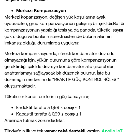
Merkezi Kompanzasyon
Merkezi kopanzasyon, değişen yük koşullarına ayak
uydurabilen, grup kompanzasyonun gelişmiş bir şeklidir.Bu tür
kompanzasyonun yapıldığı tesis ya da panoda, tüketici sayısı
çok olduğu ve bunların sürekli sistemde bulunmalarının
imkansız olduğu durumlarda uygulanır.
Merkezi kompanzasyonda, sürekli kondansatör devrede
olmayacağı için, yükün durumuna göre kompanzasyonun
gerektirdiği şekilde devreye kondansatör alıp çıkarabilen,
anahtarlamayı sağlayacak bir düzenek bulunur. İşte bu
düzeneğin merkezini de “REAKTİF GÜÇ KONTROL RÖLESİ”
oluşturmaktadır.
Tüketiciler kendi tesislerinin güç katsayısını;
Endüktif tarafta à 0,98 ≤ cosφ ≤ 1
Kapasitif tarafta à 0,99 ≤ cosφ ≤ 1
Arasında tutmak zorundadırlar.
Türkiye’nin ilk ve tek
yapay zekâ destekli
yazılımı
Apollo IoT