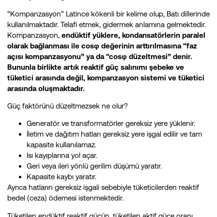
“Kompanzasyon” Latince kökenli bir kelime olup, Batı dillerinde
kullanılmaktadır. Telafi etmek, gidermek anlamına gelmektedir.
Kompanzasyon,
endüktif yüklere, kondansatörlerin paralel
olarak bağlanması ile cosφ değerinin arttırılmasına “faz
açısı kompanzasyonu” ya da “cosφ düzeltmesi” denir.
Bununla birlikte artık reaktif güç salınımı şebeke ve
tüketici arasında değil, kompanzasyon sistemi ve tüketici
arasında oluşmaktadır.
Güç faktörünü düzeltmezsek ne olur?
Generatör ve transformatörler gereksiz yere yüklenir.
İletim ve dağıtım hatları gereksiz yere işgal edilir ve tam
kapasite kullanılamaz.
Isı kayıplarına yol açar.
Geri veya ileri yönlü gerilim düşümü yaratır.
Kapasite kaybı yaratır.
Ayrıca hatların gereksiz işgali sebebiyle tüketicilerden reaktif
bedel (ceza) ödemesi istenmektedir.
Tüketilen endüktif reaktif gücün, tüketilen aktif güce oranı