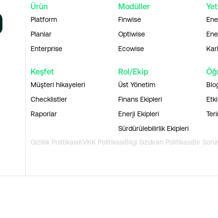
Ürün
Modüller
Yet
Platform
Finwise
Ene
Planlar
Optiwise
Ener
Enterprise
Ecowise
Kar
Keşfet
Rol/Ekip
Öğ
Müşteri hikayeleri
Üst Yönetim
Blo
Checklistler
Finans Ekipleri
Etki
Raporlar
Enerji Ekipleri
Ter
Sürdürülebilirlik Ekipleri
Gizlilik Politikası
KVKK Politikası
Bilgi Sızdıran Politikası
Bir Soru