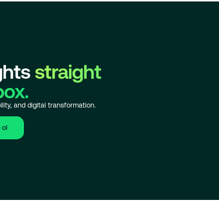
ghts
straight
box.
lity, and digital transformation.
 ol