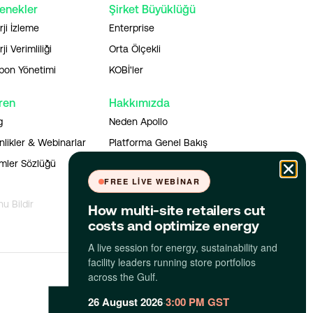
enekler
Şirket Büyüklüğü
rji İzleme
Enterprise
ji Verimliliği
Orta Ölçekli
bon Yönetimi
KOBİ'ler
ren
Hakkımızda
g
Neden Apollo
nlikler & Webinarlar
Platforma Genel Bakış
imler Sözlüğü
Uygulamayı İndir
FREE LIVE WEBINAR
nu Bildir
How multi-site retailers cut
costs and optimize energy
A live session for energy, sustainability and
facility leaders running store portfolios
across the Gulf.
26 August 2026
·
3:00 PM GST