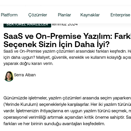
i Seçenek Sizin İçin Daha İyi?
Platform
Çözümler
Planlar
Kaynaklar
Enterprise
Temmuz 2024
SEKTÖREL ANALIZLER
SaaS ve On-Premise Yazılım: Fark
Seçenek Sizin İçin Daha İyi?
SaaS ve On-Premise yazılım çözümleri arasındaki farkları keşfedin. Ha
için daha uygun? Maliyet, güvenlik, esneklik ve kullanım kolaylığı açıs
yaparak doğru kararı verin.
Serra Alban
Günümüzde işletmeler, yazılım çözümleri arasında seçim yaparken
(Yerinde Kurulum) seçenekleriyle karşılaşırlar. Her iki yazılım türü
vardır. İşletmenizin ihtiyaçlarına en uygun yazılım türünü seçmek, 
operasyonel verimliliği artırmak açısından kritik öneme sahiptir. 
farkları ve her birinin sunduğu avantajları keşfedelim.