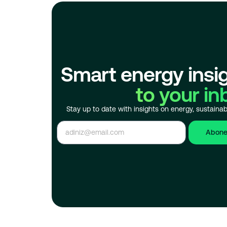
Smart energy insi
to your in
Stay up to date with insights on energy, sustainabi
Abone