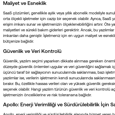
Maliyet ve Esneklik
SaaS çözümleri, genellikle aylık veya yıllık abonelik modeliyle sunu
orta ölçekli işletmeler için cazip bir seçenek olabilir. Ayrıca, SaaS
erişim imkanı sunar ve işletmenizin ölçeklenebilirliğini artırır. Öt
maliyetleri ve sürekli bakım giderleri gerektirir. Ancak, bu yazılıml
imkanları daha geniştir. İşletmeniz için en uygun maliyet ve esnek
bütçenize bağlıdır.
Güvenlik ve Veri Kontrolü
Güvenlik, yazılım seçimi yaparken dikkate alınması gereken önemli b
düzeyde güvenlik önlemleri uygular ve veri güvenliğini sağlamak iç
üçüncü taraf bir sağlayıcının sunucularında saklanması, bazı işletm
yazılımlar ise, verilerin işletmenin kendi sunucularında saklanmas
bırakır. Bu, özellikle hassas verileri olan ve yüksek güvenlik gereksin
seçenek olabilir. Hangi yazılım türünün güvenlik ve veri kontrolü
işletmenizin önceliklerine ve risk toleransına bağlıdır.
Apollo: Enerji Verimliliği ve Sürdürülebilirlik İçi
Apollo, enerji verimliliği ve sürdürülebilirlik alanında hizmet veren 