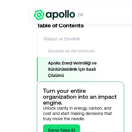
Sektörel Analizler
→
SaaS ve On-Premise Yazılım: Farklar ve Hang
EN
Table of Contents
Maliyet ve Esneklik
Güvenlik ve Veri Kontrolü
Apollo: Enerji Verimliliği ve
Sürdürülebilirlik İçin SaaS
Çözümü
Turn your entire
organization into an impact
engine.
Unlock clarity in energy, carbon, and
cost and start making decisions that
truly move the needle.
Demo Talep Et