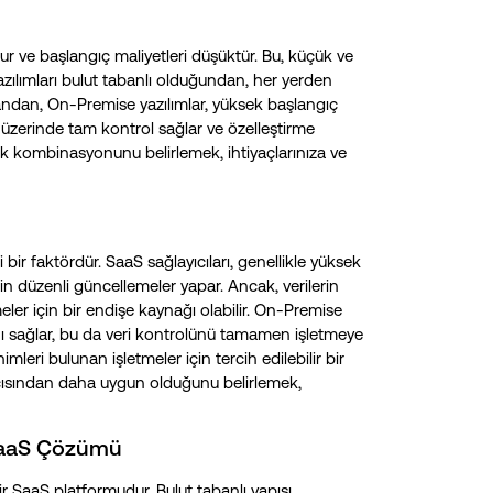
lur ve başlangıç maliyetleri düşüktür. Bu, küçük ve
 yazılımları bulut tabanlı olduğundan, her yerden
e yandan, On-Premise yazılımlar, yüksek başlangıç
ar üzerinde tam kontrol sağlar ve özelleştirme
lik kombinasyonunu belirlemek, ihtiyaçlarınıza ve
ir faktördür. SaaS sağlayıcıları, genellikle yüksek
in düzenli güncellemeler yapar. Ancak, verilerin
eler için bir endişe kaynağı olabilir. On-Premise
ını sağlar, bu da veri kontrolünü tamamen işletmeye
imleri bulunan işletmeler için tercih edilebilir bir
 açısından daha uygun olduğunu belirlemek,
n SaaS Çözümü
bir SaaS platformudur. Bulut tabanlı yapısı