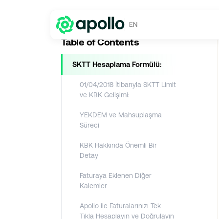
Enerji Maliyeti
→
Serbest Tüketici Faturaları Nasıl Hesaplanır?
EN
Table of Contents
SKTT Hesaplama Formülü:
01/04/2018 İtibarıyla SKTT Limit
ve KBK Gelişimi:
YEKDEM ve Mahsuplaşma
Süreci
KBK Hakkında Önemli Bir
Detay
Faturaya Eklenen Diğer
Kalemler
Apollo ile Faturalarınızı Tek
Tıkla Hesaplayın ve Doğrulayın