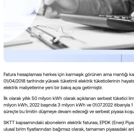
Fatura hesaplaması herkes için karmaşık görünen ama mantığı kavr
01/04/2018 tarihinde yüksek tüketimli elektrik tüketicilerinin haya
elektrik maliyetlerine yeni bir bakış açısı getirmiştir.
İlk olarak yıllık 50 milyon kWh olarak açıklanan serbest tüketici 
milyon kWh, 2022 başında 3 milyon kWh ve 01.07.2022 itibarıyla 1 
süreçte bu limitin düşmeye devam edeceği ve serbest piyasa koşull
SKTT kapsamındaki abonelerin elektrik faturası, EPDK (Enerji Pi
ulusal birim fiyatlarından bağımsız olarak, tamamen piyasadaki anlık