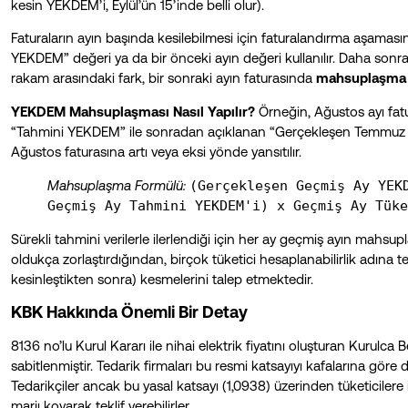
kesin YEKDEM’i, Eylül’ün 15’inde belli olur).
Faturaların ayın başında kesilebilmesi için faturalandırma aşaması
YEKDEM” değeri ya da bir önceki ayın değeri kullanılır. Daha sonra
rakam arasındaki fark, bir sonraki ayın faturasında
mahsuplaşma 
YEKDEM Mahsuplaşması Nasıl Yapılır?
Örneğin, Ağustos ayı fatu
“Tahmini YEKDEM” ile sonradan açıklanan “Gerçekleşen Temmuz YE
Ağustos faturasına artı veya eksi yönde yansıtılır.
Mahsuplaşma Formülü:
(Gerçekleşen Geçmiş Ay YEK
Geçmiş Ay Tahmini YEKDEM'i) x Geçmiş Ay Tüke
Sürekli tahmini verilerle ilerlendiği için her ay geçmiş ayın mahsu
oldukça zorlaştırdığından, birçok tüketici hesaplanabilirlik adına 
kesinleştikten sonra) kesmelerini talep etmektedir.
KBK Hakkında Önemli Bir Detay
8136 no’lu Kurul Kararı ile nihai elektrik fiyatını oluşturan Kurulca
sabitlenmiştir. Tedarik firmaları bu resmi katsayıyı kafalarına gör
Tedarikçiler ancak bu yasal katsayı (1,0938) üzerinden tüketicilere 
marjı koyarak teklif verebilirler.