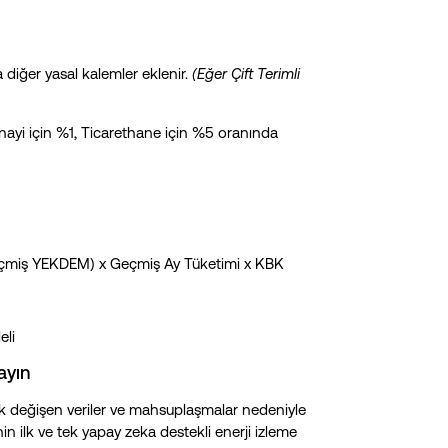
 diğer yasal kalemler eklenir.
(Eğer Çift Terimli
nayi için %1, Ticarethane için %5 oranında
miş YEKDEM) x Geçmiş Ay Tüketimi x KBK
eli
ayın
lık değişen veriler ve mahsuplaşmalar nedeniyle
nin ilk ve tek yapay zeka destekli enerji izleme