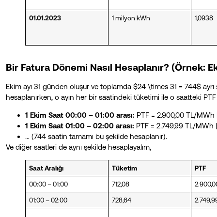
01.01.2023
1 milyon kWh
1,0938
Bir Fatura Dönemi Nasıl Hesaplanır? (Örnek: E
Ekim ayı 31 günden oluşur ve toplamda $24 \times 31 = 744$ ayrı saa
hesaplanırken, o ayın her bir saatindeki tüketimi ile o saatteki PTF 
1 Ekim Saat 00:00 – 01:00 arası:
PTF = 2.900,00 TL/MWh |
1 Ekim Saat 01:00 – 02:00 arası:
PTF = 2.749,99 TL/MWh |
… (744 saatin tamamı bu şekilde hesaplanır).
Ve diğer saatleri de aynı şekilde hesaplayalım,
Saat Aralığı
Tüketim
PTF
00:00 – 01:00
712,08
2.900,0
01:00 – 02:00
728,64
2.749,9
…
…
…