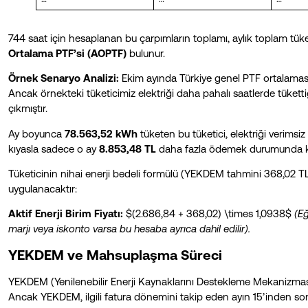
744 saat için hesaplanan bu çarpımların toplamı, aylık toplam tük
Ortalama PTF’si (AOPTF)
bulunur.
Örnek Senaryo Analizi:
Ekim ayında Türkiye genel PTF ortalama
Ancak örnekteki tüketicimiz elektriği daha pahalı saatlerde tüketti
çıkmıştır.
Ay boyunca
78.563,52 kWh
tüketen bu tüketici, elektriği verimsiz
kıyasla sadece o ay
8.853,48 TL
daha fazla ödemek durumunda ka
Tüketicinin nihai enerji bedeli formülü (YEKDEM tahmini 368,02 TL
uygulanacaktır:
Aktif Enerji Birim Fiyatı:
$(2.686,84 + 368,02) \times 1,0938$
(Eğ
marjı veya iskonto varsa bu hesaba ayrıca dahil edilir).
YEKDEM ve Mahsuplaşma Süreci
YEKDEM (Yenilenebilir Enerji Kaynaklarını Destekleme Mekanizması),
Ancak YEKDEM, ilgili fatura dönemini takip eden ayın 15’inden son