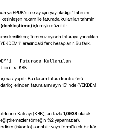
nda ya EPDK’nın o ay için yayınladığı “Tahmini
 kesinleşen rakam ile faturada kullanılan tahmini
(denkleştirme)
işlemiyle düzeltilir.
rası kesilirken; Temmuz ayında faturaya yansıtılan
KDEM’i” arasındaki fark hesaplanır. Bu fark,
DEM'i - Faturada Kullanılan
timi x KBK
plaşması yapılır. Bu durum fatura kontrolünü
tedarikçilerinden faturalarını ayın 15’inde (YEKDEM
 Belirlenen Katsayı (KBK), en fazla
1,0938
olarak
e değiştiremezler (örneğin %2 yapamazlar).
indirim (iskonto) sunabilir veya formüle ek bir kâr