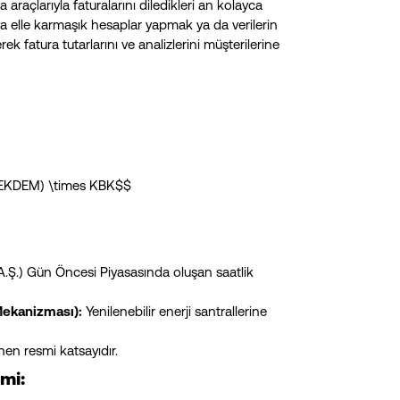
araçlarıyla faturalarını diledikleri an kolayca
ya elle karmaşık hesaplar yapmak ya da verilerin
 fatura tutarlarını ve analizlerini müşterilerine
 YEKDEM) \times KBK$$
 A.Ş.) Gün Öncesi Piyasasında oluşan saatlik
Mekanizması):
Yenilenebilir enerji santrallerine
en resmi katsayıdır.
mi: