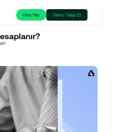
Giriş Yap
Demo Talep Et
Hesaplanır?
ın!