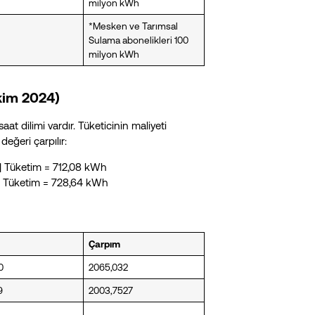
milyon kWh
*Mesken ve Tarımsal
Sulama abonelikleri 100
milyon kWh
kim 2024)
t dilimi vardır. Tüketicinin maliyeti
değeri çarpılır:
 Tüketim = 712,08 kWh
 Tüketim = 728,64 kWh
Çarpım
0
2065,032
9
2003,7527
…