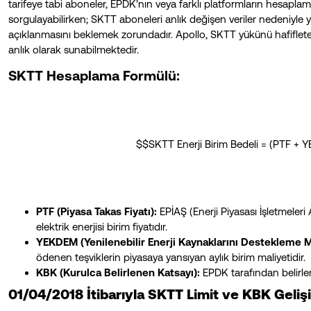
tarifeye tabi aboneler, EPDK’nın veya farklı platformların hesaplama 
sorgulayabilirken; SKTT aboneleri anlık değişen veriler nedeniyle 
açıklanmasını beklemek zorundadır. Apollo, SKTT yükünü hafifleterek
anlık olarak sunabilmektedir.
SKTT Hesaplama Formülü:
$$SKTT Enerji Birim Bedeli = (PTF +
PTF (Piyasa Takas Fiyatı):
EPİAŞ (Enerji Piyasası İşletmeleri
elektrik enerjisi birim fiyatıdır.
YEKDEM (Yenilenebilir Enerji Kaynaklarını Destekleme 
ödenen teşviklerin piyasaya yansıyan aylık birim maliyetidir.
KBK (Kurulca Belirlenen Katsayı):
EPDK tarafından belirlen
01/04/2018 İtibarıyla SKTT Limit ve KBK Gelişi