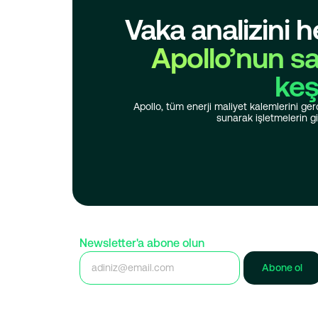
Vaka analizini 
Apollo’nun sa
keş
Apollo, tüm enerji maliyet kalemlerini g
sunarak işletmelerin gi
Newsletter'a abone olun
Abone ol