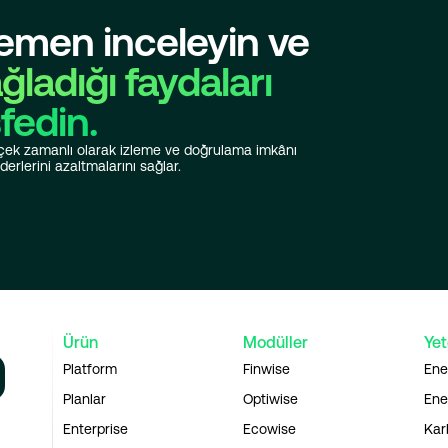
hemen inceleyin ve
ğladığı faydaları
fedin.
erçek zamanlı olarak izleme ve doğrulama imkânı
derlerini azaltmalarını sağlar.
Ürün
Modüller
Yet
Platform
Finwise
Ene
Planlar
Optiwise
Ener
Enterprise
Ecowise
Kar