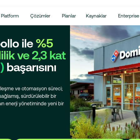
Platform
Çözümler
Planlar
Kaynaklar
Enterprise
llo ile
%5
lik ve 2,3 kat
)
başarısını
talleşme ve otomasyon süreci;
ağlamış, sürdürülebilir bir
ın enerji yönetiminde yeni bir