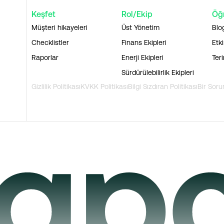
Keşfet
Rol/Ekip
Öğ
Müşteri hikayeleri
Üst Yönetim
Blo
Checklistler
Finans Ekipleri
Etki
Raporlar
Enerji Ekipleri
Ter
Sürdürülebilirlik Ekipleri
Gizlilik Politikası
KVKK Politikası
Bilgi Sızdıran Politikası
Bir Soru