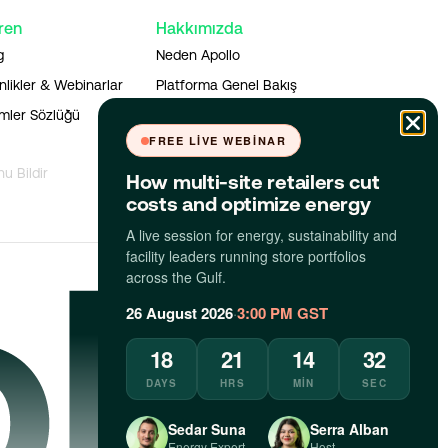
ren
Hakkımızda
g
Neden Apollo
nlikler & Webinarlar
Platforma Genel Bakış
imler Sözlüğü
Uygulamayı İndir
FREE LIVE WEBINAR
nu Bildir
How multi-site retailers cut
costs and optimize energy
A live session for energy, sustainability and
facility leaders running store portfolios
across the Gulf.
26 August 2026
·
3:00 PM GST
18
21
14
32
DAYS
HRS
MIN
SEC
Sedar Suna
Serra Alban
Energy Expert
Host