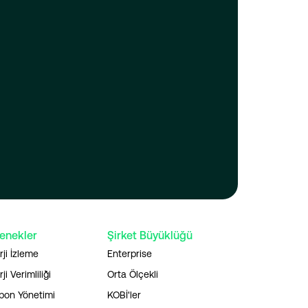
enekler
Şirket Büyüklüğü
rji İzleme
Enterprise
ji Verimliliği
Orta Ölçekli
bon Yönetimi
KOBİ'ler