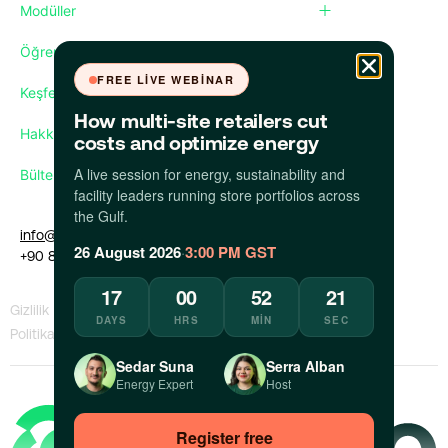
Modüller
Öğren
FREE LIVE WEBINAR
Keşfet
How multi-site retailers cut
Hakkımızda
costs and optimize energy
A live session for energy, sustainability and
Bültenimize abone olun
facility leaders running store portfolios across
the Gulf.
info@apollo.eco
26 August 2026
·
3:00 PM GST
+90 850 309 35 09
17
00
52
20
Gizlilik
KVKK
Bilgi Sızdıran
Bir Sorunu
DAYS
HRS
MIN
SEC
Politikası
Politikası
Politikası
Bildir
Sedar Suna
Serra Alban
Energy Expert
Host
Register free