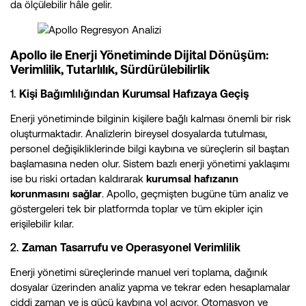
da ölçülebilir hâle gelir.
Apollo ile Enerji Yönetiminde Dijital Dönüşüm:
Verimlilik, Tutarlılık, Sürdürülebilirlik
1.
Kişi Bağımlılığından Kurumsal Hafızaya Geçiş
Enerji yönetiminde bilginin kişilere bağlı kalması önemli bir risk
oluşturmaktadır. Analizlerin bireysel dosyalarda tutulması,
personel değişikliklerinde bilgi kaybına ve süreçlerin sil baştan
başlamasına neden olur. Sistem bazlı enerji yönetimi yaklaşımı
ise bu riski ortadan kaldırarak
kurumsal hafızanın
korunmasını sağlar
. Apollo, geçmişten bugüne tüm analiz ve
göstergeleri tek bir platformda toplar ve tüm ekipler için
erişilebilir kılar.
2.
Zaman Tasarrufu ve Operasyonel Verimlilik
Enerji yönetimi süreçlerinde manuel veri toplama, dağınık
dosyalar üzerinden analiz yapma ve tekrar eden hesaplamalar
ciddi zaman ve iş gücü kaybına yol açıyor. Otomasyon ve