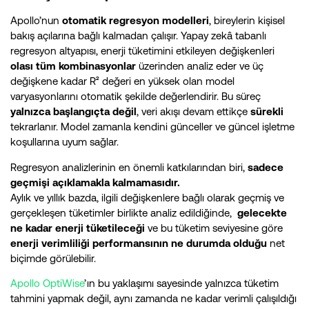
Apollo’nun
otomatik regresyon modelleri
, bireylerin kişisel
bakış açılarına bağlı kalmadan çalışır. Yapay zekâ tabanlı
regresyon altyapısı, enerji tüketimini etkileyen değişkenleri
olası tüm kombinasyonlar
üzerinden analiz eder ve üç
değişkene kadar R² değeri en yüksek olan model
varyasyonlarını otomatik şekilde değerlendirir. Bu süreç
yalnızca başlangıçta değil
, veri akışı devam ettikçe
sürekli
tekrarlanır. Model zamanla kendini günceller ve güncel işletme
koşullarına uyum sağlar.
Regresyon analizlerinin en önemli katkılarından biri,
sadece
geçmişi açıklamakla kalmamasıdır.
Aylık ve yıllık bazda, ilgili değişkenlere bağlı olarak geçmiş ve
gerçekleşen tüketimler birlikte analiz edildiğinde,
gelecekte
ne kadar enerji tüketileceği
ve bu tüketim seviyesine göre
enerji verimliliği performansının ne durumda olduğu
net
biçimde görülebilir.
Apollo OptiWise
’ın bu yaklaşımı sayesinde yalnızca tüketim
tahmini yapmak değil, aynı zamanda ne kadar verimli çalışıldığı