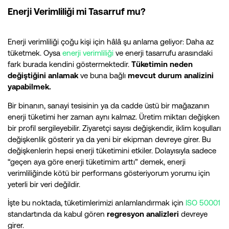
Enerji
Verimliliği mi Tasarruf mu?
Enerji verimliliği çoğu kişi için hâlâ şu anlama geliyor: Daha az
tüketmek. Oysa
enerji verimliliği
ve enerji tasarrufu arasındaki
fark burada kendini göstermektedir.
Tüketimin neden
değiştiğini anlamak
ve buna bağlı
mevcut durum analizini
yapabilmek.
Bir binanın, sanayi tesisinin ya da cadde üstü bir mağazanın
enerji tüketimi her zaman aynı kalmaz. Üretim miktarı değişken
bir profil sergileyebilir. Ziyaretçi sayısı değişkendir, iklim koşulları
değişkenlik gösterir ya da yeni bir ekipman devreye girer. Bu
değişkenlerin hepsi enerji tüketimini etkiler. Dolayısıyla sadece
“geçen aya göre enerji tüketimim arttı” demek, enerji
verimliliğinde kötü bir performans gösteriyorum yorumu için
yeterli bir veri değildir.
İşte bu noktada, tüketimlerimizi anlamlandırmak için
ISO 50001
standartında da kabul gören
regresyon analizleri
devreye
girer.